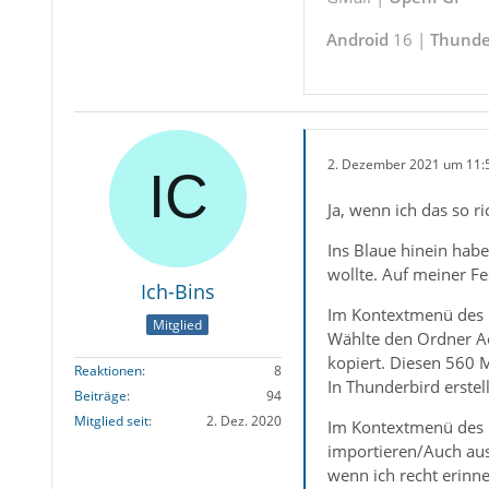
Android
16 |
Thunde
2. Dezember 2021 um 11:
Ja, wenn ich das so ri
Ins Blaue hinein habe
wollte. Auf meiner Fes
Ich-Bins
Im Kontextmenü des n
Mitglied
Wählte den Ordner Ao
kopiert. Diesen 560 
Reaktionen
8
In Thunderbird erstel
Beiträge
94
Mitglied seit
2. Dez. 2020
Im Kontextmenü des n
importieren/Auch aus
wenn ich recht erinn