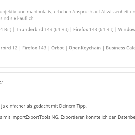
subjektiv und manipulativ, erheben Anspruch auf Allwissenheit 
ind sie käuflich.
 Bit) |
Thunderbird
143 (64 Bit) |
Firefox
143 (64 Bit) |
Window
rbird
12 |
Firefox
143 |
Orbot
|
OpenKeychain | Business Cal
27
 ja einfacher als gedacht mit Deinem Tipp.
es mit ImportExportTools NG. Exportieren konnte ich den Datenbes