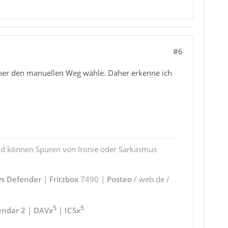
#6
 eher den manuellen Weg wähle. Daher erkenne ich
und können Spuren von Ironie oder Sarkasmus
s Defender
|
Fritzbox
7490 |
Posteo
/ web.de /
5
5
endar 2 | DAVx
| ICSx