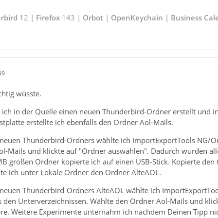
rbird
12 |
Firefox
143 |
Orbot
|
OpenKeychain | Business Cal
59
chtig wüsste.
 ich in der Quelle einen neuen Thunderbird-Ordner erstellt und in 
tplatte erstellte ich ebenfalls den Ordner Aol-Mails.
euen Thunderbird-Ordners wählte ich ImportExportTools NG/Ordn
l-Mails und klickte auf "Ordner auswählen". Dadurch wurden al
MB großen Ordner kopierte ich auf einen USB-Stick. Kopierte den
lte ich unter Lokale Ordner den Ordner AlteAOL.
euen Thunderbird-Ordners AlteAOL wählte ich ImportExportTool
 den Unterverzeichnissen. Wählte den Ordner Aol-Mails und klick
ere. Weitere Experimente unternahm ich nachdem Deinen Tipp ni