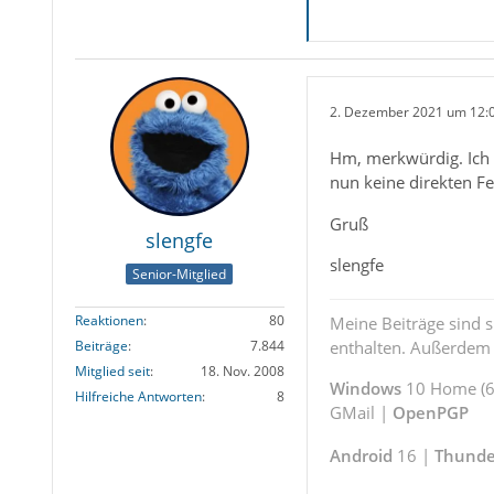
2. Dezember 2021 um 12:
Hm, merkwürdig. Ich 
nun keine direkten Fe
Gruß
slengfe
slengfe
Senior-Mitglied
Reaktionen
80
Meine Beiträge sind 
Beiträge
7.844
enthalten. Außerdem s
Mitglied seit
18. Nov. 2008
Windows
10 Home (64
Hilfreiche Antworten
8
GMail |
OpenPGP
Android
16 |
Thunde