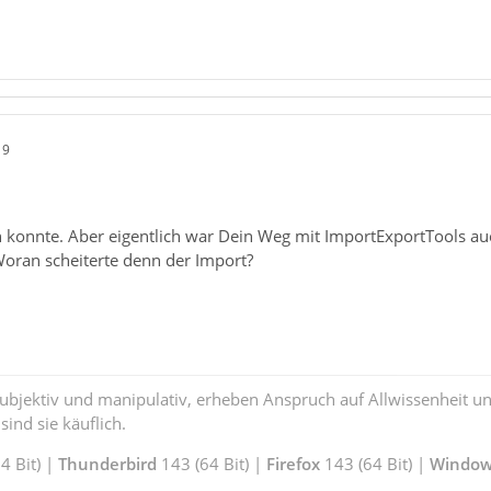
19
n konnte. Aber eigentlich war Dein Weg mit ImportExportTools auc
Woran scheiterte denn der Import?
subjektiv und manipulativ, erheben Anspruch auf Allwissenheit 
ind sie käuflich.
 Bit) |
Thunderbird
143 (64 Bit) |
Firefox
143 (64 Bit) |
Window