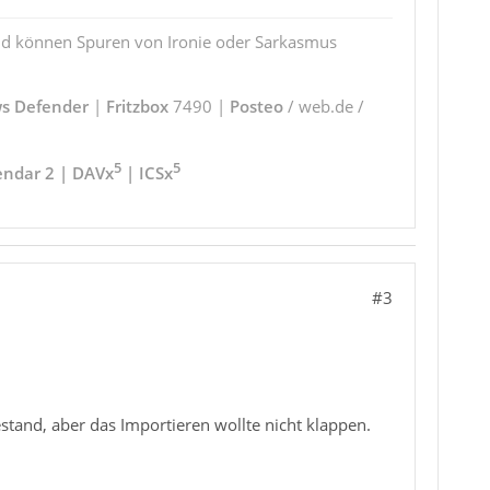
und können Spuren von Ironie oder Sarkasmus
s Defender
|
Fritzbox
7490 |
Posteo
/ web.de /
5
5
endar 2 | DAVx
| ICSx
#3
tand, aber das Importieren wollte nicht klappen.