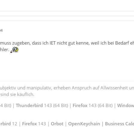
04
muss zugeben, dass ich IET nicht gut kenne, weil ich bei Bedarf
hler.
subjektiv und manipulativ, erheben Anspruch auf Allwissenheit 
ind sie käuflich.
 Bit) |
Thunderbird
143 (64 Bit) |
Firefox
143 (64 Bit) |
Window
rbird
12 |
Firefox
143 |
Orbot
|
OpenKeychain | Business Cal