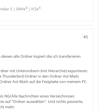
5
5
endar 2 | DAVx
| ICSx
#5
diesen alle Ordner kopiert die ich transferieren
er mit Unterordnern (mit Hierarchie) exportieren.
le Thunderbird-Ordner in den Ordner Aol-Mails
 Ordner Aol-Mails auf die Festplatte von meinem PC.
s NG/Alle Nachrichten eines Verzeichnisses
te auf "Ordner auswählen". Und nichts passierte,
cht mehr.