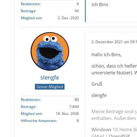
Ich Bins
Reaktionen
8
Beiträge
94
Mitglied seit
2. Dez. 2020
2. Dezember 2021 um 09:
Hallo Ich-Bins,
schön, dass ich helfe
unversierte Nutzer). 
slengfe
Gruß
Senior-Mitglied
slengfe
Reaktionen
80
Beiträge
7.844
Meine Beiträge sind 
Mitglied seit
18. Nov. 2008
enthalten. Außerdem s
Hilfreiche Antworten
8
Windows
10 Home (64
GMail |
OpenPGP