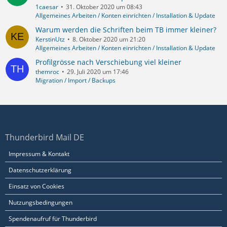
1caesar
31. Oktober 2020 um 08:43
Allgemeines Arbeiten / Konten einrichten / Installation & Update
Warum werden die Schriften beim TB immer kleiner?
KerstinUtz
8. Oktober 2020 um 21:20
Allgemeines Arbeiten / Konten einrichten / Installation & Update
Profilgrösse nach Verschiebung viel kleiner
themroc
29. Juli 2020 um 17:46
Migration / Import / Backups
Thunderbird Mail DE
Impressum & Kontakt
Datenschutzerklärung
Einsatz von Cookies
Nutzungsbedingungen
Spendenaufruf für Thunderbird