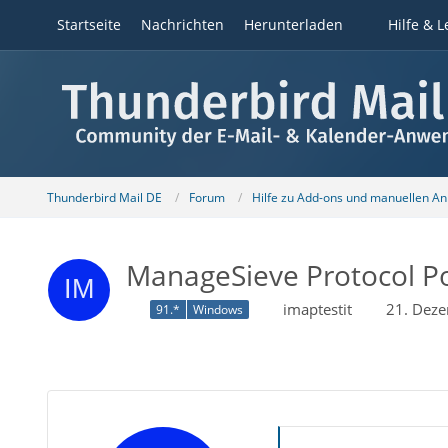
Startseite
Nachrichten
Herunterladen
Hilfe & L
Thunderbird Mail DE
Forum
Hilfe zu Add-ons und manuellen A
ManageSieve Protocol Po
imaptestit
21. Dez
91.*
Windows