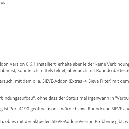
:46
don Version 0.6.1 installiert, erhalte aber leider keine Verbindu
hbar ist, konnte ich mittels telnet, aber auch mit Roundcube test
Versuch, mit dem o. a. SIEVE-Addon (Extras -> Sieve Filter) mit 
erbindungsaufbau", ohne dass der Status mal irgenwann in "Verbu
tig ist Port 4190 geöffnet (sonst würde bspw. Roundcube SIEVE auc
, ob es mit der aktuellen SIEVE-Addon-Version Probleme gibt, wel