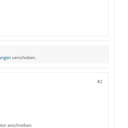
ungen
verschoben.
#2
utor anschreiben.