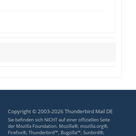
Copyright © 2003-2026 Thunderbird Mail DE
Sie befinden sich NICHT auf einer offiziellen Seite
der Mozilla Foundation. Mozilla®, mozilla.org®,
Firefox®, Thunderbird™, Bugzilla™, Sunbird®,