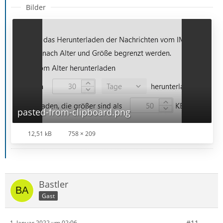
Bilder
pasted-from-clipboard.png
12,51 kB
758 × 209
Bastler
Gast
#11
1. Januar 2022 um 02:06