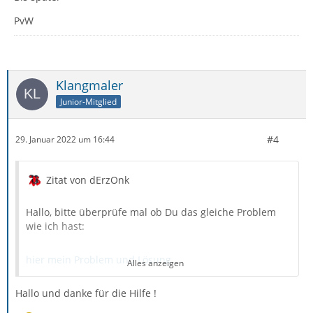
PvW
Klangmaler
Junior-Mitglied
#4
29. Januar 2022 um 16:44
Zitat von dErzOnk
Hallo, bitte überprüfe mal ob Du das gleiche Problem
wie ich hast:
hier mein Problem und Lösung...
Alles anzeigen
Hallo und danke für die Hilfe !
sprich: