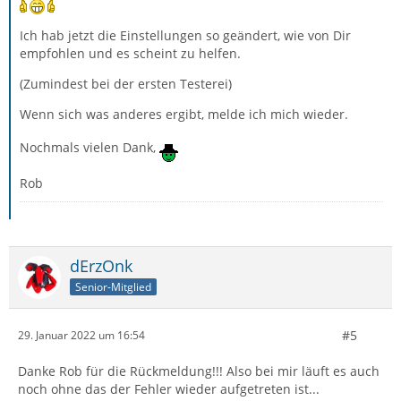
Konto->Einstellungen->Server-Einstellungen->Erweitert
Ich hab jetzt die Einstellungen so geändert, wie von Dir
und dort Maximale Anzahl der aufrecht erhaltenen
empfohlen und es scheint zu helfen.
Serververbindungen auf 1 setzen.
(Zumindest bei der ersten Testerei)
Über eine Rückmeldung würde ich mich freuen, Grüße
Wenn sich was anderes ergibt, melde ich mich wieder.
dErzOnk
Nochmals vielen Dank,
Rob
dErzOnk
Senior-Mitglied
#5
29. Januar 2022 um 16:54
Danke Rob für die Rückmeldung!!! Also bei mir läuft es auch
noch ohne das der Fehler wieder aufgetreten ist...