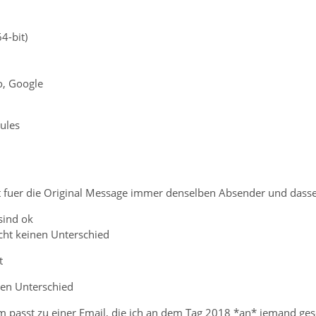
4-bit)
o, Google
rules
gt fuer die Original Message immer denselben Absender und dass
sind ok
acht keinen Unterschied
t
nen Unterschied
 passt zu einer Email, die ich an dem Tag 2018 *an* jemand gesc