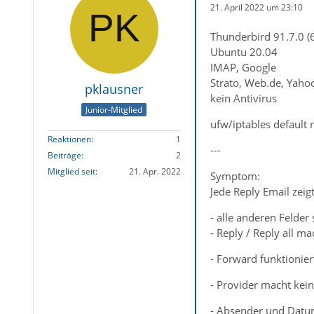
21. April 2022 um 23:10
Thunderbird 91.7.0 (6
Ubuntu 20.04
IMAP, Google
Strato, Web.de, Yaho
pklausner
kein Antivirus
Junior-Mitglied
ufw/iptables default 
Reaktionen
1
---
Beiträge
2
Mitglied seit
21. Apr. 2022
Symptom:
Jede Reply Email zei
- alle anderen Felder 
- Reply / Reply all m
- Forward funktionier
- Provider macht kei
- Absender und Datum