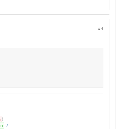
#4
n
!
en