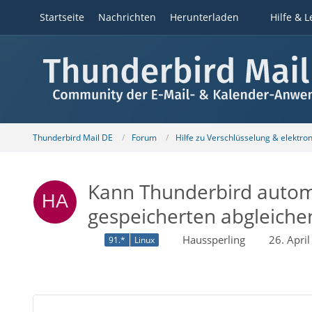
Startseite
Nachrichten
Herunterladen
Hilfe & L
Thunderbird Mail DE
Forum
Hilfe zu Verschlüsselung & elektro
Kann Thunderbird automa
gespeicherten abgleiche
Haussperling
26. Apri
91.*
Linux