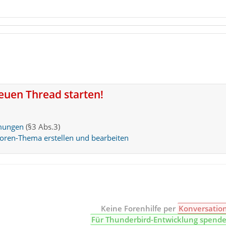
neuen Thread starten!
mungen
(§3 Abs.3)
Foren-Thema erstellen und bearbeiten
Keine Forenhilfe per
Konversatio
Für Thunderbird-Entwicklung spend