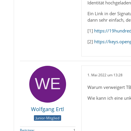
Identität hochgeladen
Ein Link in der Signat
dann sehr einfach, de
[1]
https://19hundred
[2]
https://keys.open
1. Mai 2022 um 13:28
Warum verweigert TB d
Wie kann ich eine un
Wolfgang Ertl
Junior-Mitglied
Beiträge
1