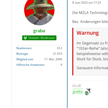
8. Juni 2022 um 17:25
Die MZLA Technologie
Bez. Änderungen bitte
graba
Warnung
Globaler Moderator
Im Gegensatz zu fr
"102er-Reihe" (als
Reaktionen
612
beispielsweise se
Beiträge
21.910
Stück für Stück, b
Mitglied seit
17. Mai. 2006
Hilfreiche Antworten
9
Genauere Informat
Gruß
graba