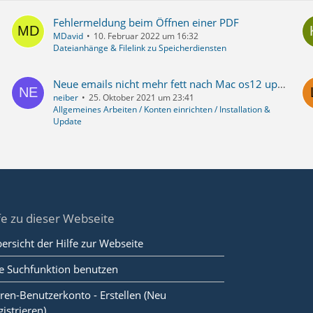
Fehlermeldung beim Öffnen einer PDF
MDavid
10. Februar 2022 um 16:32
Dateianhänge & Filelink zu Speicherdiensten
Neue emails nicht mehr fett nach Mac os12 update
neiber
25. Oktober 2021 um 23:41
Allgemeines Arbeiten / Konten einrichten / Installation &
Update
fe zu dieser Webseite
ersicht der Hilfe zur Webseite
e Suchfunktion benutzen
ren-Benutzerkonto - Erstellen (Neu
gistrieren)