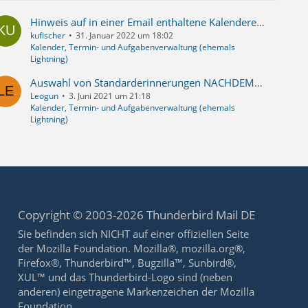
Hinweis auf in einer Email enthaltene Kalendereinladung aus- bzw. einschalten. Ausschalten ist sehr einfach! Einschalten???
kufischer
31. Januar 2022 um 18:02
Kalender, Termin- und Aufgabenverwaltung (ehemals
Lightning)
Auswahl von Standarderinnerungen NACHDEM die Aufgabe beginnt
Leogun
3. Juni 2021 um 21:18
Kalender, Termin- und Aufgabenverwaltung (ehemals
Lightning)
Copyright © 2003-2026 Thunderbird Mail DE
Sie befinden sich NICHT auf einer offiziellen Seite
der Mozilla Foundation. Mozilla®, mozilla.org®,
Firefox®, Thunderbird™, Bugzilla™, Sunbird®,
XUL™ und das Thunderbird-Logo sind (neben
anderen) eingetragene Markenzeichen der Mozilla
Foundation.