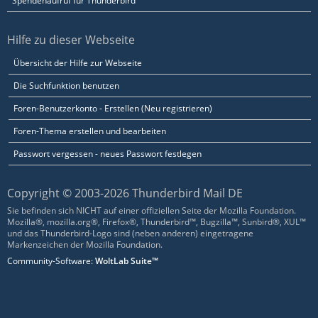
Spendenaufruf für Thunderbird
Hilfe zu dieser Webseite
Übersicht der Hilfe zur Webseite
Die Suchfunktion benutzen
Foren-Benutzerkonto - Erstellen (Neu registrieren)
Foren-Thema erstellen und bearbeiten
Passwort vergessen - neues Passwort festlegen
Copyright © 2003-2026 Thunderbird Mail DE
Sie befinden sich NICHT auf einer offiziellen Seite der Mozilla Foundation.
Mozilla®, mozilla.org®, Firefox®, Thunderbird™, Bugzilla™, Sunbird®, XUL™
und das Thunderbird-Logo sind (neben anderen) eingetragene
Markenzeichen der Mozilla Foundation.
Community-Software:
WoltLab Suite™