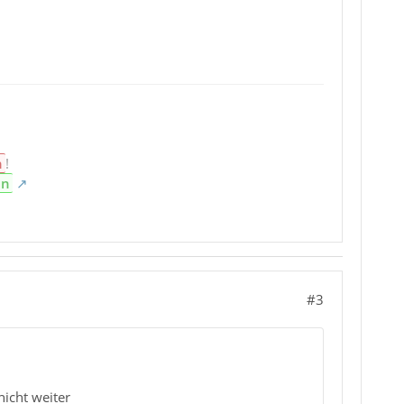
n
!
en
#3
icht weiter