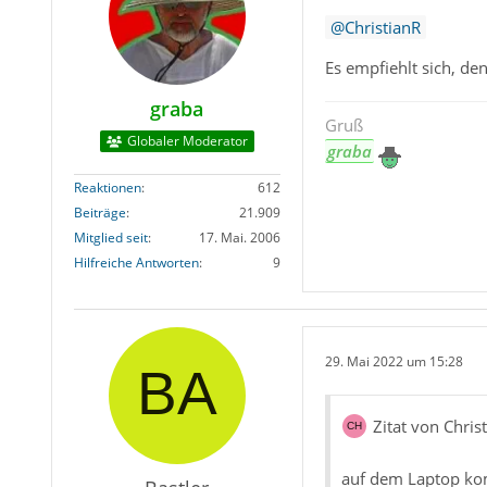
ChristianR
Es empfiehlt sich, d
graba
Gruß
Globaler Moderator
graba
Reaktionen
612
Beiträge
21.909
Mitglied seit
17. Mai. 2006
Hilfreiche Antworten
9
29. Mai 2022 um 15:28
Zitat von Chris
auf dem Laptop kom