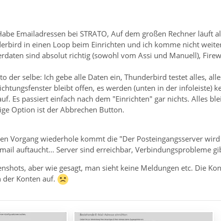
. Habe Emailadressen bei STRATO, Auf dem großen Rechner läuft 
bird in einen Loop beim Einrichten und ich komme nicht weiter
rdaten sind absolut richtig (sowohl vom Assi und Manuell), Fire
 der selbe: Ich gebe alle Daten ein, Thunderbird testet alles, alles
ichtungsfenster bleibt offen, es werden (unten in der infoleiste) 
uf. Es passiert einfach nach dem "Einrichten" gar nichts. Alles bl
nzige Option ist der Abbrechen Button.
en Vorgang wiederhole kommt die "Der Posteingangsserver wird
mail auftaucht... Server sind erreichbar, Verbindungsprobleme gibt 
shots, aber wie gesagt, man sieht keine Meldungen etc. Die Kontol
n der Konten auf.