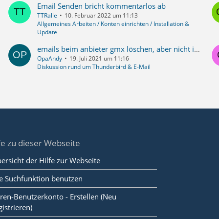
Email Senden bricht kommentarlos ab
TTRalle
10. Februar 2022 um 11:13
Allgemeines Arbeiten / Konten einrichten / Installation &
Update
emails beim anbieter gmx löschen, aber nicht in Thunderbird
OpaAndy
19. Juli 2021 um 11:16
Diskussion rund um Thunderbird & E-Mail
fe zu dieser Webseite
ersicht der Hilfe zur Webseite
e Suchfunktion benutzen
ren-Benutzerkonto - Erstellen (Neu
gistrieren)