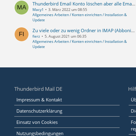
Thunderbird Email Konto löschen aber alle Emails auf Webhost-Server belassen
Macy1
3. März 2022 um 08:55
Allgemeines Arbeiten / Konten einrichten / Installation &
Update
Zu viele oder zu wenig Ordner in IMAP (Abbonieren geht nicht)
fierz
5. August 2021 um 06:35
Allgemeines Arbeiten / Konten einrichten / Installation &
Update
Thunderbird Mail DE
Hil
Impressum & Kontakt
Üb
Datenschutzerklärung
Di
Einsatz von Cookies
Fo
re
Nutzungsbedingungen