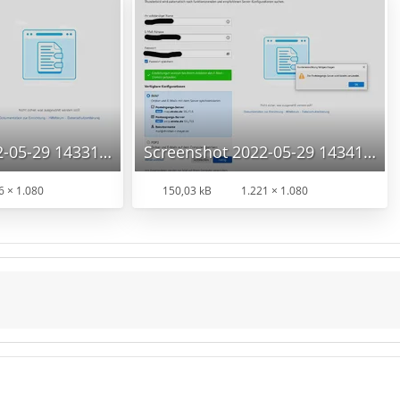
Screenshot 2022-05-29 143312.jpg
Screenshot 2022-05-29 143418.jpg
6 × 1.080
150,03 kB
1.221 × 1.080