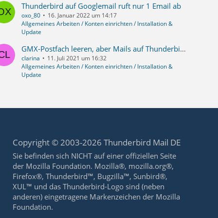
Thunderbird auf Googlemail ruft nur 1 Email ab
oxo_80
16. Januar 2022 um 14:17
Allgemeines Arbeiten / Konten einrichten / Installation &
Update
GMX-Postfach leeren, aber Mails auf Thunderbird behalten (IMAP)
clarina
11. Juli 2021 um 16:32
Allgemeines Arbeiten / Konten einrichten / Installation &
Update
Copyright © 2003-2026 Thunderbird Mail DE
Sie befinden sich NICHT auf einer offiziellen Seite
der Mozilla Foundation. Mozilla®, mozilla.org®,
Firefox®, Thunderbird™, Bugzilla™, Sunbird®,
XUL™ und das Thunderbird-Logo sind (neben
anderen) eingetragene Markenzeichen der Mozilla
Foundation.