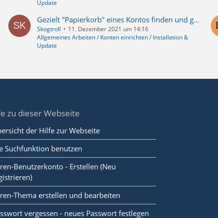
Update
Gezielt "Papierkorb" eines Kontos finden und gelöschte Nachrichten wieder herstellen
Skogtroll
11. Dezember 2021 um 14:16
Allgemeines Arbeiten / Konten einrichten / Installation &
Update
fe zu dieser Webseite
ersicht der Hilfe zur Webseite
e Suchfunktion benutzen
ren-Benutzerkonto - Erstellen (Neu
gistrieren)
ren-Thema erstellen und bearbeiten
sswort vergessen - neues Passwort festlegen