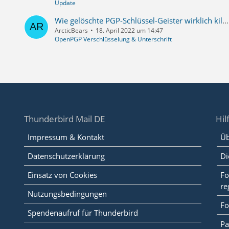
Update
Wie gelöschte PGP-Schlüssel-Geister wirklich killen?
ArcticBears
18. April 2022 um 14:47
OpenPGP Verschlüsselung & Unterschrift
Thunderbird Mail DE
Hil
Impressum & Kontakt
Üb
Datenschutzerklärung
Di
Einsatz von Cookies
Fo
re
Nutzungsbedingungen
Fo
Spendenaufruf für Thunderbird
Pa