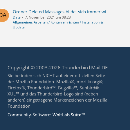
Ordner Deleted Massages bildet sich immer wieder neu
Date
7. November 2021 um 08:23
Allgemeines Arbeiten / Konten einrichten / Installation &
Update
Copyright © 2003-2026 Thunderbird Mail DE
Sie befinden sich NICHT auf einer offiziellen Seite
der Mozilla Foundation. Mozilla®, mozilla.org®,
Firefox®, Thunderbird™, Bugzilla™, Sunbird®,
XUL™ und das Thunderbird-Logo sind (neben
anderen) eingetragene Markenzeichen der Mozilla
Foundation.
Community-Software:
WoltLab Suite™