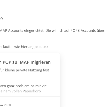
99
 IMAP Accounts eingerichtet. Die will ich auf POP3 Accounts übe
 läuft – wie hier angedeutet:
on POP zu IMAP migrieren
für kleine private Nutzung fast
en ganz problemlos mit viel
einem vollen Papierkorb
 meissten
um 21:30
h verschlimmert, wenn man POP3