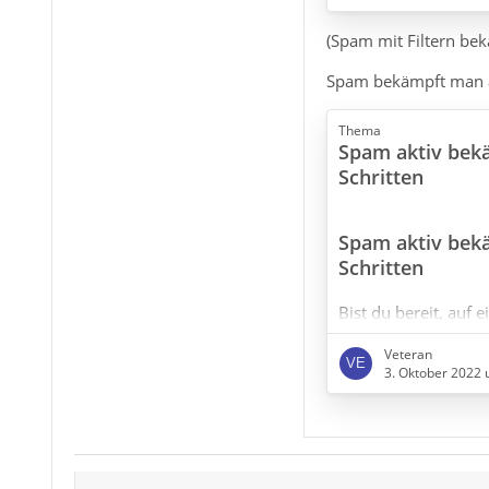
nicht paralell daz
(Spam mit Filtern be
nur mit Filtern arbe
ohne einstellbare V
Spam bekämpft man a
einzige Vorteil, den
Thema
Spam aktiv bekä
Schritten
Spam aktiv bekä
Schritten
Bist du bereit, auf e
gewohnte Darstellun
Veteran
im Gegenzug dafür 
3. Oktober 2022 
werden?
Oder möchtest du Na
HTML mit bunten Bil
und dafür mit Spamf