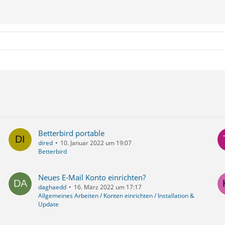
rag nichts für dich und du kannst
n.
ätigung (MDN) senden:
Betterbird portable
dired
10. Januar 2022 um 19:07
Betterbird
Neues E-Mail Konto einrichten?
daghaedd
16. März 2022 um 17:17
Allgemeines Arbeiten / Konten einrichten / Installation &
Update