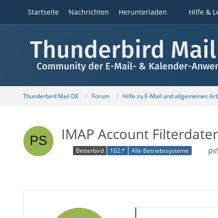
Startseite
Nachrichten
Herunterladen
Hilfe & L
Thunderbird Mail DE
Forum
Hilfe zu E-Mail und allgemeines Ar
IMAP Account Filterdate
ps
Betterbird
102.*
Alle Betriebssysteme