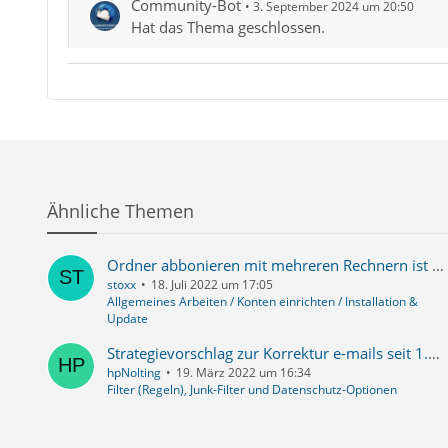
Community-Bot
3. September 2024 um 20:50
Hat das Thema geschlossen.
Dann ist dieser Beit
dir den Rest erspare
Schritt 1:
Keine Empfangsbest
– '
…
Ähnliche Themen
Ordner abbonieren mit mehreren Rechnern ist unterirdisch
stoxx
18. Juli 2022 um 17:05
Allgemeines Arbeiten / Konten einrichten / Installation &
Update
Strategievorschlag zur Korrektur e-mails seit 1.1.2021
hpNolting
19. März 2022 um 16:34
Filter (Regeln), Junk-Filter und Datenschutz-Optionen