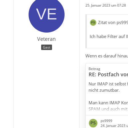
25. Januar 2023 um 07:28
Zitat von ps99
Ich habe Filter auf
Veteran
Gast
Wenn es darauf hinaus
Beitrag
RE: Postfach v
Nur IMAP ist selbst 
nicht zumutbar.
Man kann IMAP Kont
SPAM und auch mit 
lahmlegen. Bei den
ps9999
24. Januar 2023 
Das wird zusätzlic