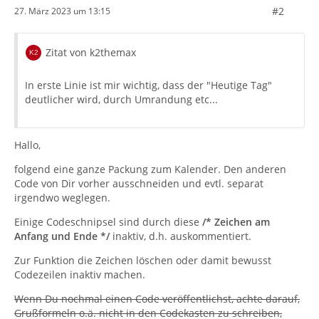
#2
27. März 2023 um 13:15
Zitat von k2themax
In erste Linie ist mir wichtig, dass der "Heutige Tag"
deutlicher wird, durch Umrandung etc...
Hallo,
folgend eine ganze Packung zum Kalender. Den anderen
Code von Dir vorher ausschneiden und evtl. separat
irgendwo weglegen.
Einige Codeschnipsel sind durch diese
/* Zeichen am
Anfang und Ende */
inaktiv, d.h. auskommentiert.
Zur Funktion die Zeichen löschen oder damit bewusst
Codezeilen inaktiv machen.
Wenn Du nochmal einen Code veröffentlichst, achte darauf,
Grußformeln o.ä. nicht in den Codekasten zu schreiben,