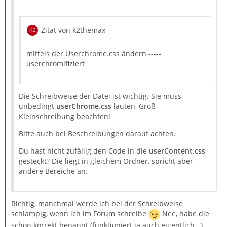
Zitat von k2themax
mittels der Userchrome.css ändern -----
userchromifiziert
Die Schreibweise der Datei ist wichtig. Sie muss
unbedingt
userChrome.css
lauten, Groß-
Kleinschreibung beachten!
}
Bitte auch bei Beschreibungen darauf achten.
Du hast nicht zufällig den Code in die
userContent.css
gesteckt? Die liegt in gleichem Ordner, spricht aber
andere Bereiche an.
Richtig, manchmal werde ich bei der Schreibweise
schlampig, wenn ich im Forum schreibe
Nee, habe die
schon korrekt benannt (funktioniert ja auch eigentlich...)