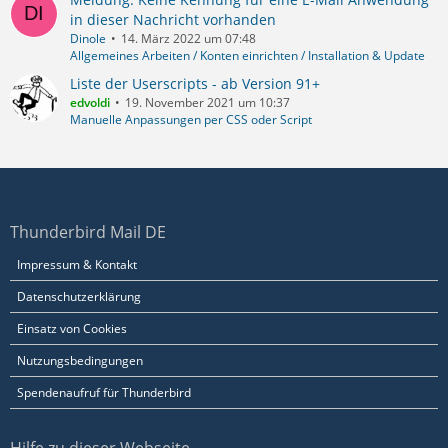
in dieser Nachricht vorhanden
Dinole
14. März 2022 um 07:48
Allgemeines Arbeiten / Konten einrichten / Installation & Update
Liste der Userscripts - ab Version 91+
edvoldi
19. November 2021 um 10:37
Manuelle Anpassungen per CSS oder Script
Thunderbird Mail DE
Impressum & Kontakt
Datenschutzerklärung
Einsatz von Cookies
Nutzungsbedingungen
Spendenaufruf für Thunderbird