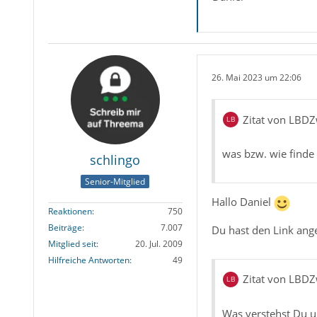
26. Mai 2023 um 22:06
Zitat von LBD
was bzw. wie find
schlingo
Senior-Mitglied
Hallo Daniel
Reaktionen
750
Beiträge
7.007
Du hast den Link ange
Mitglied seit
20. Jul. 2009
Hilfreiche Antworten
49
Zitat von LBD
Was verstehst Du u