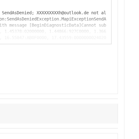
 SendAsDenied; XXXXXXXXXh@outlook.de not al
on:SendAsDeniedException.MapiExceptionSendA
ith message [BeginDiagnosticData]Cannot sub
, 1.45378:02000000, 1.44866:927C0000, 1.366
, 16.55847:AB0F0000, 17.43559:0000000024020
3:FC000000, 255.21817:DC040000, 0.64418:0A0
966:06010000, 4.30158:DC040000[EndDiagnosti
check the message and try again.