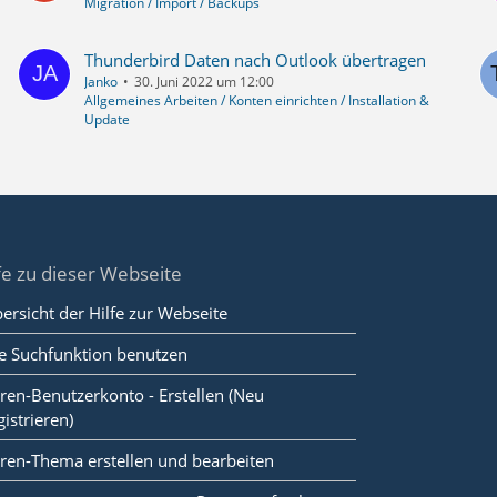
Migration / Import / Backups
Thunderbird Daten nach Outlook übertragen
Janko
30. Juni 2022 um 12:00
Allgemeines Arbeiten / Konten einrichten / Installation &
Update
fe zu dieser Webseite
ersicht der Hilfe zur Webseite
e Suchfunktion benutzen
ren-Benutzerkonto - Erstellen (Neu
gistrieren)
ren-Thema erstellen und bearbeiten