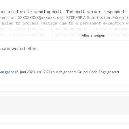
occurred while sending mail. The mail server responded: 
send as XXXXXXXXX@xxxxxx.de; STOREDRV.Submission.Excepti
Failed to process message due to a permanent exception w
ge. 0.35250:1F00F282, 1.36674:0A000000, 1.61250:00000000
00, 1.61250:00000000, 1.45378:977C0000, 1.44866:6C010000
Alles anzeigen
emand weiterhelfen.
:DC040000, 255.1750:D4020000, 255.31418:0300170E, 0.2275
 von
graba
(
6. Juni 2023 um 17:21
) aus folgendem Grund: Code-Tags gesetzt
39842:DC040000, 0.41586:DE020000, 4.60547:DC040000, 0.21
ostname=DU0P194MB1889.EURP194.PROD.OUTLOOK.COM]. Please 