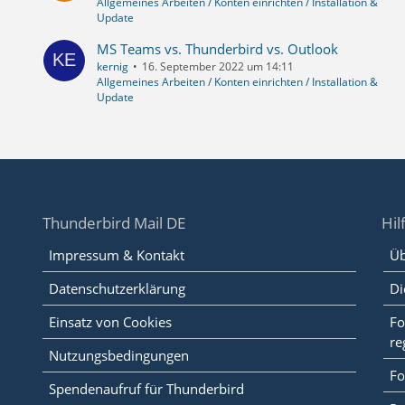
Allgemeines Arbeiten / Konten einrichten / Installation &
Update
MS Teams vs. Thunderbird vs. Outlook
kernig
16. September 2022 um 14:11
Allgemeines Arbeiten / Konten einrichten / Installation &
Update
Thunderbird Mail DE
Hil
Impressum & Kontakt
Üb
Datenschutzerklärung
Di
Einsatz von Cookies
Fo
re
Nutzungsbedingungen
Fo
Spendenaufruf für Thunderbird