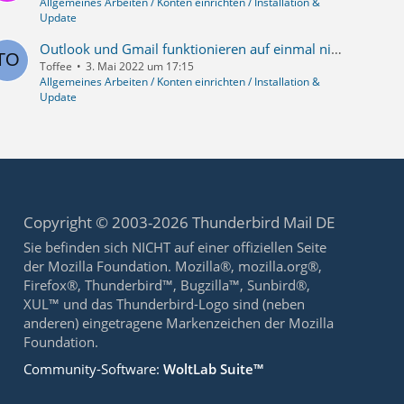
Allgemeines Arbeiten / Konten einrichten / Installation &
Update
Outlook und Gmail funktionieren auf einmal nicht mehr mit Thunderbird
Toffee
3. Mai 2022 um 17:15
Allgemeines Arbeiten / Konten einrichten / Installation &
Update
Copyright © 2003-2026 Thunderbird Mail DE
Sie befinden sich NICHT auf einer offiziellen Seite
der Mozilla Foundation. Mozilla®, mozilla.org®,
Firefox®, Thunderbird™, Bugzilla™, Sunbird®,
XUL™ und das Thunderbird-Logo sind (neben
anderen) eingetragene Markenzeichen der Mozilla
Foundation.
Community-Software:
WoltLab Suite™