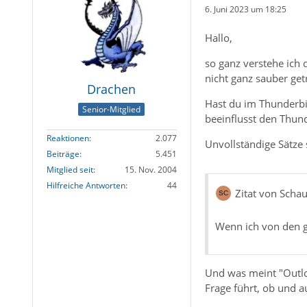
6. Juni 2023 um 18:25
Hallo,
so ganz verstehe ich 
nicht ganz sauber ge
Drachen
Hast du im Thunderbir
Senior-Mitglied
beeinflusst den Thund
Reaktionen
2.077
Unvollständige Sätze
Beiträge
5.451
Mitglied seit
15. Nov. 2004
Hilfreiche Antworten
44
Zitat von Scha
Wenn ich von den g
Und was meint "Outlo
Frage führt, ob und a