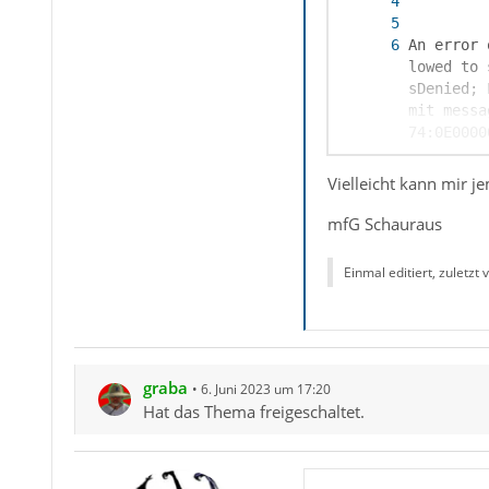
An error 
lowed to 
sDenied; 
mit messa
74:0E0000
Vielleicht kann mir j
mfG Schauraus
, 2.54258
Einmal editiert, zuletzt
0BF80, 4.
cData] [H
graba
6. Juni 2023 um 17:20
Hat das Thema freigeschaltet.