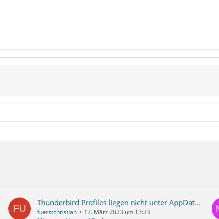
Thunderbird Profiles liegen nicht unter AppData/Roaming und sind nicht zu finden - Migration zu Outlook funktioniert nicht
fuerstchristian
17. März 2023 um 13:33