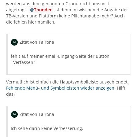
werden aus dem genannten Grund nicht umsonst
abgefragt.
Thunder
ist denn inzwischen die Angabe der
• Kontenart (POP / IMAP)
TB-Version und Plattform keine Pflichtangabe mehr? Auch
die fehlen hier nämlich.
• Postfachanbieter (z.B. GMX)
• Eingesetzte Antivirensoftware
Zitat von Tairona
• Firewall (Betriebssystem-intern/Externe Software)
fehlt auf meiner email-Eingang-Seite der Button
`Verfassen´
• Router-Modellbezeichnung (bei Sende-Problemen)
Vermutlich ist einfach die Hauptsymbolleiste ausgeblendet.
Fehlende Menü- und Symbolleisten wieder anzeigen
. Hilft
das?
Zitat von Tairona
Ich sehe darin keine Verbesserung.