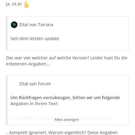
ja, ist er
Zitat von Tairona
Seit dem letzten update
Das war von welcher auf welche Version? Leider hast Du die
erbetenen Angaben...
Zitat von Forum
Um Rückfragen vorzubeugen, bitten wir um folgende
Angaben in Ihrem Text:
• Thunderbird-Version (konkrete Versionsnummer)
Alles anzeigen
...komplett ignoriert. Warum eigentlich? Diese Angaben
• Betriebssystem + Version