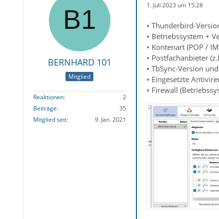
1. Juli 2023 um 15:28
• Thunderbird-Versio
• Betriebssystem + 
• Kontenart (POP / I
• Postfachanbieter (
BERNHARD 101
• TbSync-Version und
Mitglied
• Eingesetzte Antivi
• Firewall (Betriebss
Reaktionen
2
Beiträge
35
Mitglied seit
9. Jan. 2021