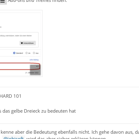
Add-ons und Themes
finden.
NHARD 101
 das gelbe Dreieck zu bedeuten hat
 kenne aber die Bedeutung ebenfalls nicht. Ich gehe davon aus, d
.
jobisoft
wird das aber sicher erklären können.