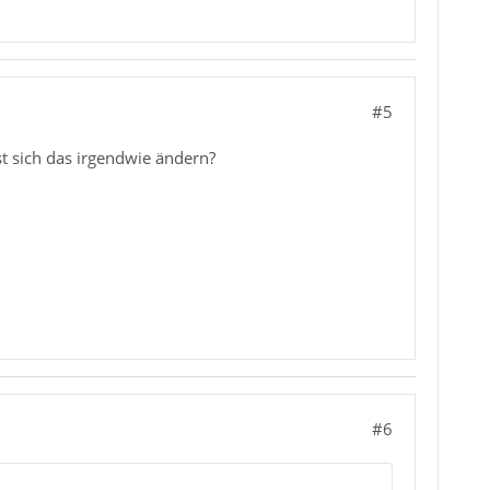
#5
st sich das irgendwie ändern?
#6