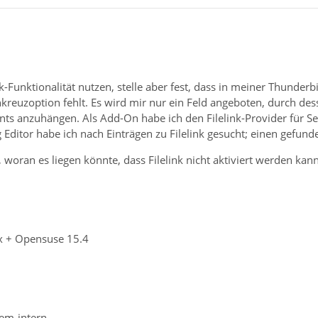
k-Funktionalität nutzen, stelle aber fest, dass in meiner Thunderbi
kreuzoption fehlt. Es wird mir nur ein Feld angeboten, durch de
s anzuhängen. Als Add-On habe ich den Filelink-Provider für Send 
 Editor habe ich nach Einträgen zu Filelink gesucht; einen gefunde
 woran es liegen könnte, dass Filelink nicht aktiviert werden ka
x + Opensuse 15.4
tem-intern