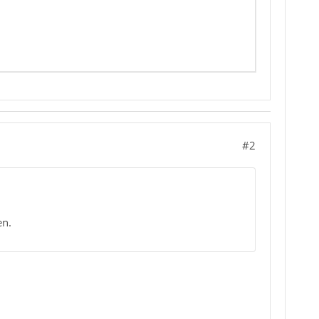
#2
en.