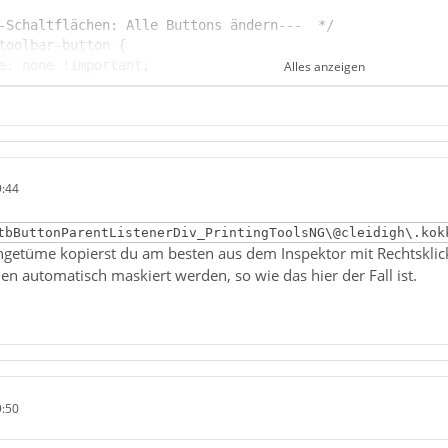
Alles anzeigen
9:44
tbButtonParentListenerDiv_PrintingToolsNG\@cleidigh\.kok
getüme kopierst du am besten aus dem Inspektor mit Rechtsklick -
hen automatisch maskiert werden, so wie das hier der Fall ist.
9:50