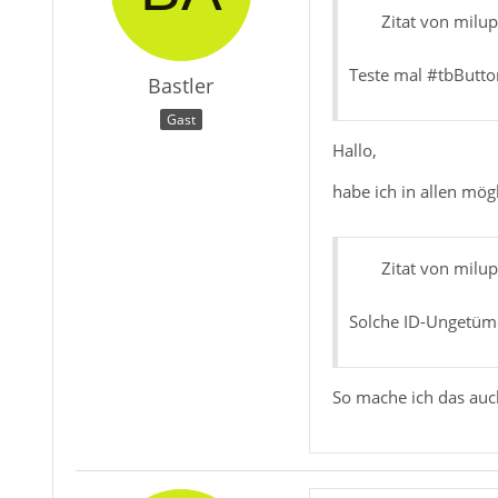
Zitat von milu
Teste mal #tbButto
Bastler
Gast
Hallo,
habe ich in allen mög
Zitat von milu
Solche ID-Ungetüme
}
So mache ich das auc