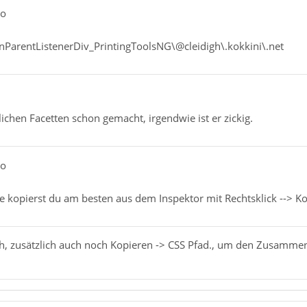
po
nParentListenerDiv_PrintingToolsNG\@cleidigh\.kokkini\.net
lichen Facetten schon gemacht, irgendwie ist er zickig.
po
 kopierst du am besten aus dem Inspektor mit Rechtsklick --> Ko
h, zusätzlich auch noch Kopieren -> CSS Pfad., um den Zusamme