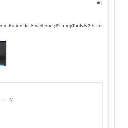
#1
er zum Button der Erweiterung
PrintingTools NG
habe