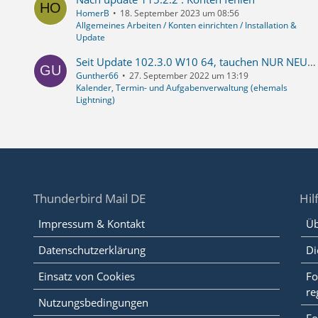
HomerB
18. September 2023 um 08:56
Allgemeines Arbeiten / Konten einrichten / Installation &
Update
Seit Update 102.3.0 W10 64, tauchen NUR NEU eingetragene Termine im Fenster "Alle Termine" weiterhin auf, im Fenster "Tag/Woche/Mehrere Wochen/Monat" fehlen die
Gunther66
27. September 2022 um 13:19
Kalender, Termin- und Aufgabenverwaltung (ehemals
Lightning)
Thunderbird Mail DE
Hil
Impressum & Kontakt
Üb
Datenschutzerklärung
Di
Einsatz von Cookies
Fo
re
Nutzungsbedingungen