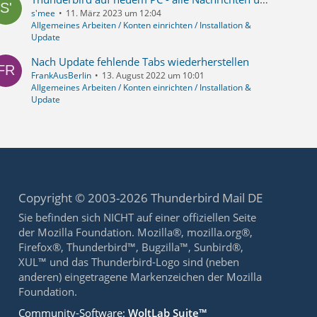
s'mee
11. März 2023 um 12:04
Allgemeines Arbeiten / Konten einrichten / Installation &
Update
Nach Update fehlende Tabs wiederherstellen
FrankAusBerlin
13. August 2022 um 10:01
Allgemeines Arbeiten / Konten einrichten / Installation &
Update
Copyright © 2003-2026 Thunderbird Mail DE
Sie befinden sich NICHT auf einer offiziellen Seite
der Mozilla Foundation. Mozilla®, mozilla.org®,
Firefox®, Thunderbird™, Bugzilla™, Sunbird®,
XUL™ und das Thunderbird-Logo sind (neben
anderen) eingetragene Markenzeichen der Mozilla
Foundation.
Community-Software:
WoltLab Suite™