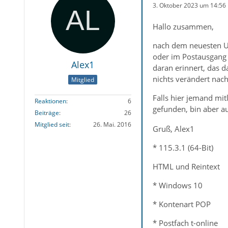
3. Oktober 2023 um 14:56
Hallo zusammen,
nach dem neuesten Upd
oder im Postausgang (
Alex1
daran erinnert, das d
nichts verändert nac
Mitglied
Falls hier jemand mit
Reaktionen
6
gefunden, bin aber a
Beiträge
26
Mitglied seit
26. Mai. 2016
Gruß, Alex1
* 115.3.1 (64-Bit)
HTML und Reintext
* Windows 10
* Kontenart POP
* Postfach t-online