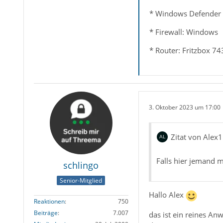
* Windows Defender
* Firewall: Windows
* Router: Fritzbox 74
3. Oktober 2023 um 17:00
Zitat von Alex1
Falls hier jemand mi
schlingo
Senior-Mitglied
Hallo Alex
Reaktionen
750
Beiträge
7.007
das ist ein reines An