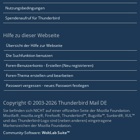
Nutzungsbedingungen
Spendenaufruf für Thunderbird
Hilfe zu dieser Webseite
Übersicht der Hilfe zur Webseite
Die Suchfunktion benutzen
Foren-Benutzerkonto - Erstellen (Neu registrieren)
Foren-Thema erstellen und bearbeiten
Passwort vergessen - neues Passwort festlegen
Copyright © 2003-2026 Thunderbird Mail DE
Sie befinden sich NICHT auf einer offiziellen Seite der Mozilla Foundation.
Mozilla®, mozilla.org®, Firefox®, Thunderbird™, Bugzilla™, Sunbird®, XUL™
und das Thunderbird-Logo sind (neben anderen) eingetragene
Markenzeichen der Mozilla Foundation.
Community-Software:
WoltLab Suite™