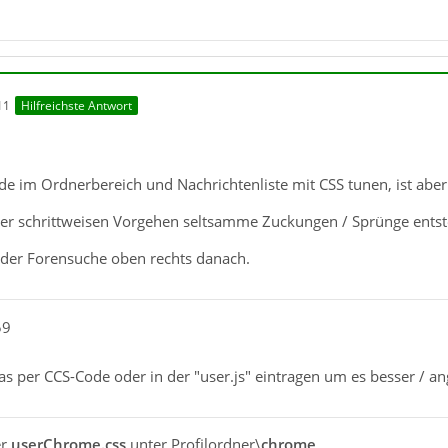
11
Hilfreichste Antwort
e im Ordnerbereich und Nachrichtenliste mit CSS tunen, ist aber
der schrittweisen Vorgehen seltsamme Zuckungen / Sprünge ents
n der Forensuche oben rechts danach.
59
 per CCS-Code oder in der "user.js" eintragen um es besser / an
er
userChrome.css
unter Profilordner\
chrome