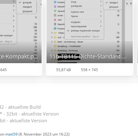
11a-TB115-Dichte-Kompakt.png
11b-TB115-Dichte-Standard.png
 645
55,87 kB
558 × 745
 - aktuellste Build
 - 32bit - aktuellste Version
bit - aktuellste Version
 von
matt59
(
8. November 2023 um 16:22
)