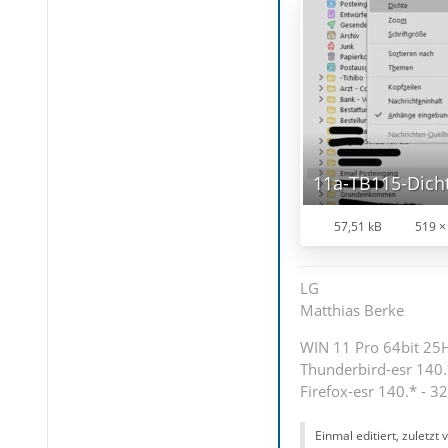
57,51 kB
519 ×
LG
Matthias Berke
WIN 11 Pro 64bit 25H2
Thunderbird-esr 140.*
Firefox-esr 140.* - 32
Einmal editiert, zuletzt