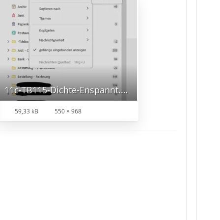
11c-TB115-Dichte-Enspannt.png
59,33 kB
550 × 968