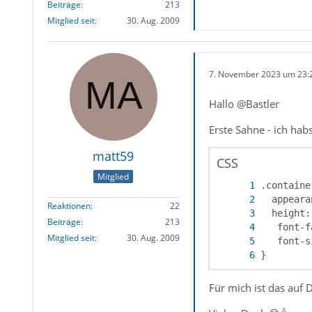
Beiträge
213
Mitglied seit
30. Aug. 2009
7. November 2023 um 23:
Hallo @Bastler
Erste Sahne - ich hab
matt59
CSS
Mitglied
Reaktionen
22
Beiträge
213
Mitglied seit
30. Aug. 2009
}
Für mich ist das auf