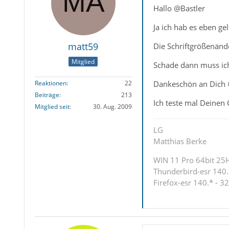
Hallo @Bastler
Ja ich hab es eben ge
matt59
Die Schriftgrößenände
Mitglied
Schade dann muss ich
Dankeschön an Dich 
Reaktionen
22
Beiträge
213
Ich teste mal Deinen
Mitglied seit
30. Aug. 2009
LG
Matthias Berke
WIN 11 Pro 64bit 25H2
Thunderbird-esr 140.*
Firefox-esr 140.* - 32