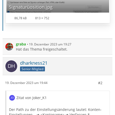
Signaturüosition.jpg
86,78 kB
813 × 752
graba
19. Dezember 2023 um 19:27
Hat das Thema freigeschaltet.
dharkness21
Senior-Mitglied
#2
19. Dezember 2023 um 19:44
Zitat von Joker_K1
Der Path zu der Einstellungsänderung lautet: Konten-
Einstellungen… ➜ <Kontoname> ➜ Verfassen &