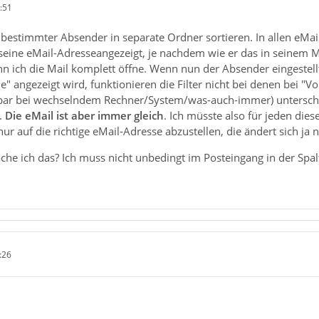
:51
s bestimmter Absender in separate Ordner sortieren. In allen eMa
ine eMail-Adresseangezeigt, je nachdem wie er das in seinem Ma
n ich die Mail komplett öffne. Wenn nun der Absender eingestellt
 angezeigt wird, funktionieren die Filter nicht bei denen bei "V
bar bei wechselndem Rechner/System/was-auch-immer) unterschi
.
Die eMail ist aber immer gleich
. Ich müsste also für jeden dies
r auf die richtige eMail-Adresse abzustellen, die ändert sich ja n
che ich das? Ich muss nicht unbedingt im Posteingang in der Spalte
:26