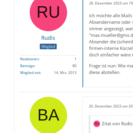
26. Dezember 2023 um 19
Ich möchte alle Mail
Absendername oder se
immer angezeigt, wen
"max.mueller@gmx.de"
Rudis
Absender die (schein
Mitglied
firmen-interne Kürzel
doch einfacher wäre nu
Reaktionen
1
Frage ist nun: Wie ma
Beiträge
80
diese abstellen.
Mitglied seit
14. Mrz. 2013
26. Dezember 2023 um 20
Zitat von Rudis