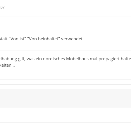
:07
att "Von ist" "Von beinhaltet" verwendet.
dhabung gilt, was ein nordisches Möbelhaus mal propagiert hatte
keiten…