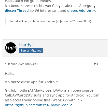
Hallo, auch ein gutes Neues,
ich benutze zwar nichts von Google, aber als Anregung
diesen Thread
ab #6 interessant und
dieses Add-on
.
Einmal editiert, zuletzt von Bastler (
4. Januar 2024 um 00:38
)
HardyH
Senior-Mitglied
#3
4. Januar 2024 um 03:51
Hallo,
ich nutze diese App für Android:
GitHub - bitfireAT/davx5-ose: DAVx⁵ is an open-source
CalDAV/CardDAV suite and sync app for Android. You can
also access your online files (WebDAV) with it. -
https://github.com/bitfireAT/davx5-ose