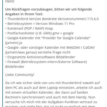
Hallo!
Um Rückfragen vorzubeugen, bitten wir um folgende
Angaben in Ihrem Text:
• Thunderbird-Version (konkrete Versionsnummer) 115.6.0
• Betriebssystem + Version Windows 11 Pro
• Kontenart (POP / IMAP) Imap
• Postfachanbieter (z.B. GMX) gmx + google
• Google-Kalender mit "Provider for Google-Calendar"
(ja/nein) ja
• Google- oder sonstiger Kalender mit WebDAV / CalDAV
(ja/nein/was genau) verstehe Frage nicht
• Eingesetzte Antivirensoftware Bitdefender
• Firewall (Betriebssystem-intern/Externe Software)
Bitdefender
Liebe Community!
Da ich wie sicher viele von uns mit thunderbird sowohl auf
dem PC als auch auf dem Laptop einsetzen, arbeite ich auch
mit einem virtuellen Kalender, der dann auf beiden
Rechnern synchronisiert und auch mit dem Handy. Nun
versuche ich mich mit der Aufgaben-Funktion vertraut zu
machen und stelle fest, das ist nicht so einfach mit dem