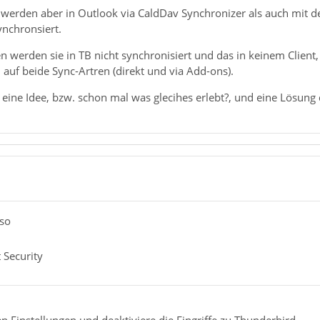
 werden aber in Outlook via CaldDav Synchronizer als auch mit 
ynchronsiert.
 werden sie in TB nicht synchronisiert und das in keinem Client, 
auf beide Sync-Artren (direkt und via Add-ons).
 eine Idee, bzw. schon mal was glecihes erlebt?, und eine Lösung
rso
 Security
n Einstellungen und deaktiviere die Eingriffe zu Thunderbird.