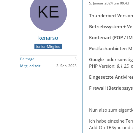
5. Januar 2024 um 09:43
Thunderbird-Versio
Betriebssystem + Ve
kenarso
Kontenart (POP / IM
Junior-Mitglied
Postfachanbieter:
Mi
Google- oder sonsti
Beiträge
3
PHP
Version:
8.1.25,
Mitglied seit
3. Sep. 2023
Eingesetzte Antivire
Firewall (Betriebssy
Nun also zum eigentl
Ich habe einzelne Te
Add-On TBSync und c