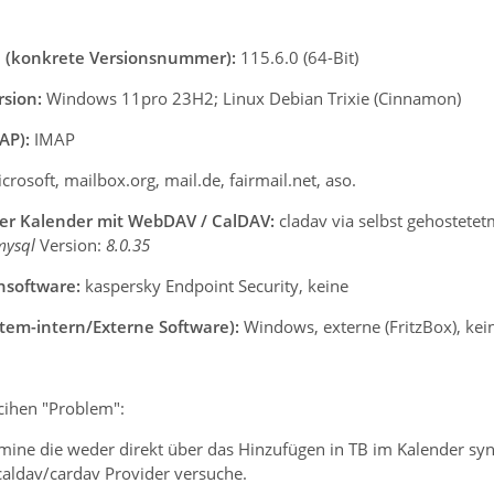
n (konkrete Versionsnummer):
115.6.0 (64-Bit)
rsion:
Windows 11pro 23H2; Linux Debian Trixie (Cinnamon)
AP):
IMAP
crosoft, mailbox.org, mail.de, fairmail.net, aso.
ger Kalender mit WebDAV / CalDAV:
cladav via selbst gehostetet
 mysql
Version:
8.0.35
nsoftware:
kaspersky Endpoint Security, keine
stem-intern/Externe Software):
Windows, externe (FritzBox), kei
cihen "Problem":
rmine die weder direkt über das Hinzufügen in TB im Kalender sy
aldav/cardav Provider versuche.