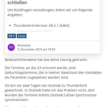
schließen
Um Rückfragen vorzubeugen, bitten wir um folgende
Angaben:
Thunderbird-Version: 68.2.1 (64bit)
Lightning-Version: 68.2.1
68.*
Linux
Betriebssystem + Version: Ubuntu (64) 18.04.3
Google-Kalender mit "Provider for Google-Calendar"
Rosinante
(ja/nein): ja aber momentan deaktiviert
5. Dezember 2019 um 18:59
Google- oder sonstiger Kalender mit WebDAV /
CalDAV (ja/nein/was genau): ja, CalDAV mit Synology
Bedauerlicherweise hat das keine Lösung gebracht.
Diskstation im lokalen Netz
Die Termine, an die ich erinnert werde, sind
Eingesetzte Antivirensoftware: keine
Geburtstagstermine, die in meiner Nextcloud den Kontakten
Firewall (Betriebssystem-intern/Externe Software):
als Parameter zugewiesen worden sind.
Hardware für
Ich bin vor zwei Tagen von Outlook zu Thunderbird
…
gewechselt. In Outlook hatte ich das Problem nicht, dort
wurden die Termine mittels Outlook CalDav Synchronizer
synchronisiert.