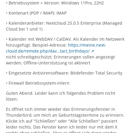
• Betriebssystem + Version: Windows 11Pro, 22H2
• Kontenart (POP / IMAP): IMAP
• Kalenderanbieter: Nextcloud 25.0.5 Enterprise (Managed
Cloud bei 1 und 1)
• Kalender mit WebDAV / CalDAV. Als Kalender im Netzwerk
hinzugefügt. Beispiel-Adresse:
https://meine.next-
cloud.de/remote.php/dav…tact_birthdays/
nicht schreibgeschützt; Erinnerungen sollen angezeigt
werden; Offline-Unterstützung ist aktiviert
• Eingesetzte Antivirensoftware: Bitdefender Total Security
• Firewall Betriebssystem-intern
Guten Abend. Leider kann ich folgendes Problem nicht
lösen:
Es öffnet sich immer wieder das Erinnerungsfenster in
Thunderbird, um mich an Geburtstagstermine zu erinnern.
Klicke ich auf "Schließen" oder "Alle Schließen" passiert
leider nichts. Das Fenster kann ich leider nur mit dem X
rechts oben schließen. Aber es öffnet sich dann wieder