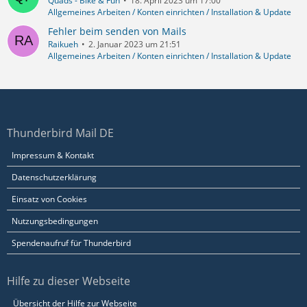
Quads - Bike & Fun
18. April 2023 um 17:00
Allgemeines Arbeiten / Konten einrichten / Installation & Update
Fehler beim senden von Mails
Raikueh
2. Januar 2023 um 21:51
Allgemeines Arbeiten / Konten einrichten / Installation & Update
Thunderbird Mail DE
Impressum & Kontakt
Datenschutzerklärung
Einsatz von Cookies
Nutzungsbedingungen
Spendenaufruf für Thunderbird
Hilfe zu dieser Webseite
Übersicht der Hilfe zur Webseite