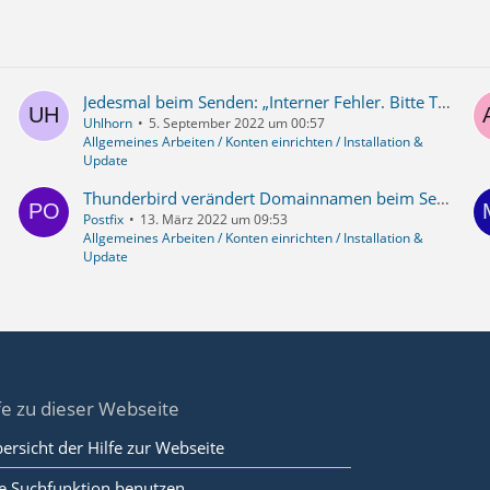
Jedesmal beim Senden: „Interner Fehler. Bitte Thunderbird neu starten“
Uhlhorn
5. September 2022 um 00:57
Allgemeines Arbeiten / Konten einrichten / Installation &
Update
Thunderbird verändert Domainnamen beim Senden => SPF/DMARC Fehler
Postfix
13. März 2022 um 09:53
Allgemeines Arbeiten / Konten einrichten / Installation &
Update
fe zu dieser Webseite
ersicht der Hilfe zur Webseite
e Suchfunktion benutzen