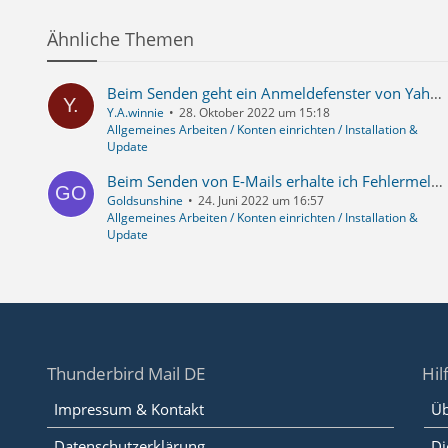
Ähnliche Themen
Beim Senden geht ein Anmeldefenster von Yahoo auf
Y.A.winnie
28. Oktober 2022 um 15:18
Allgemeines Arbeiten / Konten einrichten / Installation &
Update
Beim Senden von E-Mails erhalte ich Fehlermeldung 'Application-specific password required'
Goldsunshine
24. Juni 2022 um 16:57
Allgemeines Arbeiten / Konten einrichten / Installation &
Update
Thunderbird Mail DE
Hil
Impressum & Kontakt
Üb
Datenschutzerklärung
Di