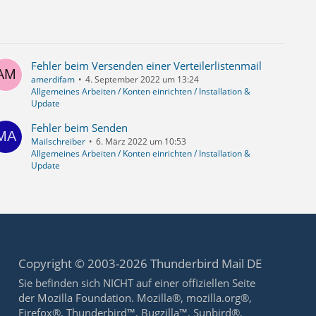
Fehler beim Versenden einer Verteilerlistenmail
amerdifam
4. September 2022 um 13:24
Allgemeines Arbeiten / Konten einrichten / Installation &
Update
Fehler beim Senden
Mailschreiber
6. März 2022 um 10:53
Allgemeines Arbeiten / Konten einrichten / Installation &
Update
Copyright © 2003-2026 Thunderbird Mail DE
Sie befinden sich NICHT auf einer offiziellen Seite
der Mozilla Foundation. Mozilla®, mozilla.org®,
Firefox®, Thunderbird™, Bugzilla™, Sunbird®,