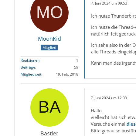
7. Juni 2024 um 09:53
Ich nutze Thunderbird
Ich nutze die Thread-
natürlich fett gedruck
MoonKid
Ich sehe also in der
Mitglied
alle Threads eingekla
Reaktionen
1
Kann man das irgendwo
Beiträge
59
Mitglied seit
19. Feb. 2018
7. Juni 2024 um 12:03
Hallo,
vielleicht hat sich et
Versuche einmal
dies
Bitte
genau so
ausfü
Bastler