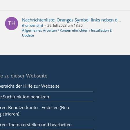
Nachrichtenliste: Oranges Symbol links neben dem Betreff
thun.der.bird
29. Juli 2023 um 18:30
Allgemeines Arbeiten / Konten einrichten / Installation &
Update
fe zu dieser Webseite
ersicht der Hilfe zur Webseite
e Suchfunktion benutzen
ren-Benutzerkonto - Erstellen (Neu
gistrieren)
ren-Thema erstellen und bearbeiten