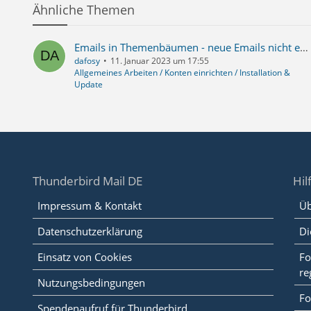
Ähnliche Themen
Emails in Themenbäumen - neue Emails nicht erkenntlich
dafosy
11. Januar 2023 um 17:55
Allgemeines Arbeiten / Konten einrichten / Installation &
Update
Thunderbird Mail DE
Hil
Impressum & Kontakt
Üb
Datenschutzerklärung
Di
Einsatz von Cookies
Fo
re
Nutzungsbedingungen
Fo
Spendenaufruf für Thunderbird