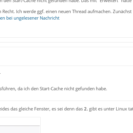
ch den Start-Cache nicht gefunden habe. Das mit "Erweitert" hatte
h Recht. Ich werde ggf. einen neuen Thread aufmachen. Zunächst h
en bei ungelesener Nachricht
r
sführen, da ich den Start-Cache nicht gefunden habe.
eides das gleiche Fenster, es sei denn das
2.
gibt es unter Linux tat