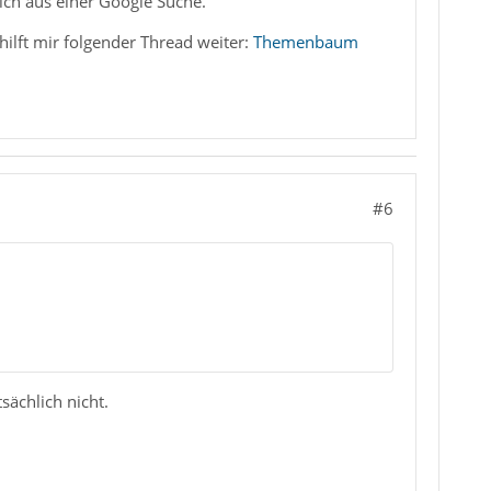
 ich aus einer Google Suche.
ilft mir folgender Thread weiter:
Themenbaum
#6
sächlich nicht.