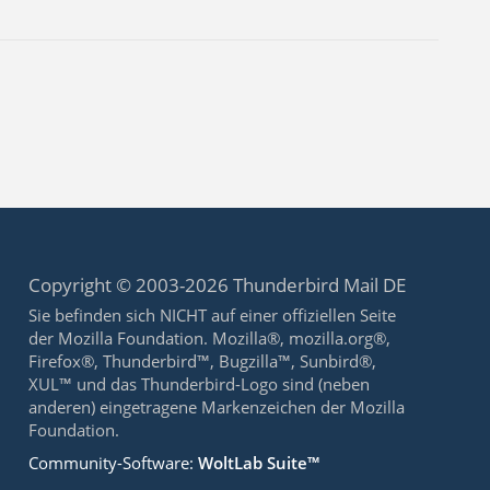
Copyright © 2003-2026 Thunderbird Mail DE
Sie befinden sich NICHT auf einer offiziellen Seite
der Mozilla Foundation. Mozilla®, mozilla.org®,
Firefox®, Thunderbird™, Bugzilla™, Sunbird®,
XUL™ und das Thunderbird-Logo sind (neben
anderen) eingetragene Markenzeichen der Mozilla
Foundation.
Community-Software:
WoltLab Suite™