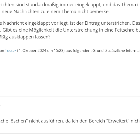
ichten sind standardmäßig immer eingeklappt, und das Thema ist 
ich neue Nachrichten zu einem Thema nicht bemerke.
achricht eingeklappt vorliegt, ist der Eintrag unterstrichen. Das i
. Gibt es eine Möglichkeit die Unterstreichung in eine Fettschr
ßig ausklappen lassen?
von
Tester
(
4. Oktober 2024 um 15:23
) aus folgendem Grund: Zusätzliche Informa
r
ache löschen" nicht ausführen, da ich den Bereich "Erweitert" nic