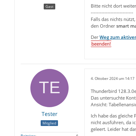
Bitte nicht dort weit
Gast
----------------------------
Falls das nichts nütz
den Ordner
smart ma
Der
Weg zum aktiven
beenden!
4. Oktober 2024 um 14:17
Thunderbird 128.3.0es
Das untersuchte Konto
Ansicht: Tabellenansi
Tester
Ich habe das gleiche 
nicht ausführen, da i
Mitglied
geleert. Leider hat da
Beiträge
6