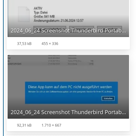
2024_06_24 Screenshot Thunderbird Portable Kopieren nicht möglich.jpg
37,53 kB
455 × 336
2024_06_24 Screenshot Thunderbird Portable.jpg
92,31 kB
1.710 × 667