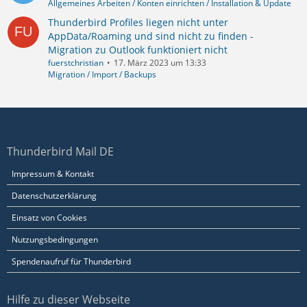
Allgemeines Arbeiten / Konten einrichten / Installation & Update
Thunderbird Profiles liegen nicht unter
AppData/Roaming und sind nicht zu finden -
Migration zu Outlook funktioniert nicht
fuerstchristian
17. März 2023 um 13:33
Migration / Import / Backups
Thunderbird Mail DE
Impressum & Kontakt
Datenschutzerklärung
Einsatz von Cookies
Nutzungsbedingungen
Spendenaufruf für Thunderbird
Hilfe zu dieser Webseite