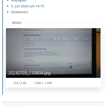
Nupogodi
5. Juli 2024 um 14:19
Deaktiviert
Bilder
20240705_110834.jpg
216,12 kB
1.600 × 1.200