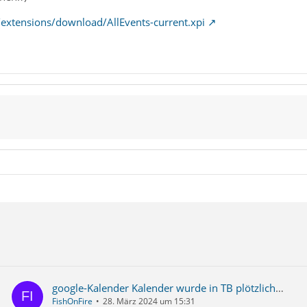
extensions/download/AllEvents-current.xpi
google-Kalender Kalender wurde in TB plötzlich mit Schreibschutz versehen. Termine können nur noch gelesen werden.
FishOnFire
28. März 2024 um 15:31