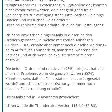
eMail-Accounts die Fehlermeldung:
"Einige Ordner (z.B. 'Posteingang in ...@t-online.de') konnten
nicht komprimiert werden, da nicht genügend freier
Speicherplatz zur Verfügung steht. Bitte löschen Sie einige
Dateien und versuchen Sie es erneut."
Dieselbe Fehlermeldung erhalte ich auch für 'Postausgang
...'.
Ich habe inzwischen einige eMails in diesen beiden
Ordnern gelöscht, v.a. welche mit großen Anhängen
(Bildern, PDFs), erhalte aber immer noch dieselbe Meldung -
beim Aufruf von Thunderbird, manchmal während des
Betriebs und auch wenn ich explizit "Komprimieren"
anstoße.
Die beiden Ordner sind relativ voll (98%) - bis jetzt hatte ich
aber nur Probleme, wenn sie ganz voll waren (100%).
Könnte es sein, daß ein Fehlerstatus nicht zurückgesetzt
wurde? und ich darum trotz Löschungen immer noch
dieselbe Fehlermeldung erhalte?
Die eMails sind in IMAP-Konten gespeichert.
Ich verwende die Thunderbird-Version 115.4.0 (32-Bit).