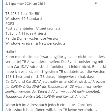
#1
2. September 2024 um 23:36
TB 128.1.1esr (64-Bit)
Windows 10 Standard
POP3
Postfachanbieter: A1.net (aon.at)
TbSync 4.11 (deaktiviert)
Panda Dome (kostenlose Version)
Windows Firewall & Netzwerkschutz
Hallo !
Kann mir als simple (zwar langjährige aber nicht besonders
versierte) TB Anwenderin helfen: Die Synchronisierung mit
dem CardDAV-Adressbuch funktioniert leider nicht. Bemerkt
habe ich es erst, als ich gestern TB updatete auf die Version
128.1.1esr und mich TB darauf hingewiesen hat, dass
CalDAV und CardDAV jetzt nativ unterstützt wird: ..."
Provider
für CalDAV & CardDAV" für Thunderbird 128 nicht mehr weiter
gepflegt werden, da "Dieses Add-on wird nicht mehr benötigt.
Thunderbird unterstützt CalDAV und CardDAV nativ.
"
Wenn ich im Adressbuch jedoch ein neues CardDAV
Adressbuch hinzufügen will, kann TB keine Verbindung