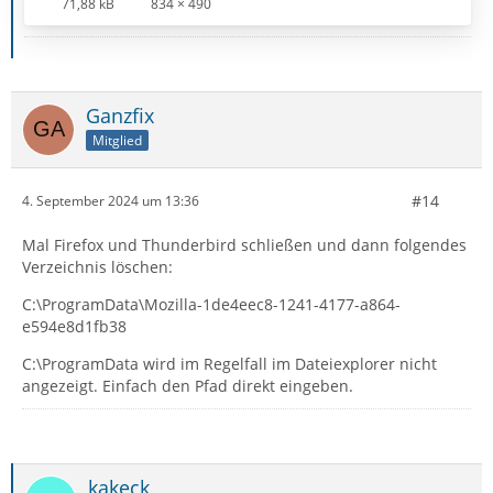
71,88 kB
834 × 490
Ganzfix
Mitglied
#14
4. September 2024 um 13:36
Mal Firefox und Thunderbird schließen und dann folgendes
Verzeichnis löschen:
C:\ProgramData\Mozilla-1de4eec8-1241-4177-a864-
e594e8d1fb38
C:\ProgramData wird im Regelfall im Dateiexplorer nicht
angezeigt. Einfach den Pfad direkt eingeben.
kakeck