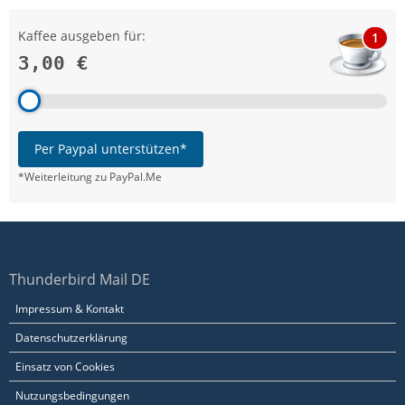
Kaffee ausgeben für:
1
3,00 €
Per Paypal unterstützen*
*Weiterleitung zu PayPal.Me
Thunderbird Mail DE
Impressum & Kontakt
Datenschutzerklärung
Einsatz von Cookies
Nutzungsbedingungen