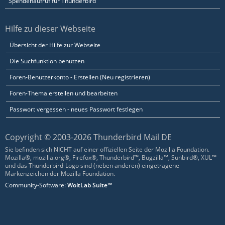
Spendenaufruf für Thunderbird
Hilfe zu dieser Webseite
Übersicht der Hilfe zur Webseite
Die Suchfunktion benutzen
Foren-Benutzerkonto - Erstellen (Neu registrieren)
Foren-Thema erstellen und bearbeiten
Passwort vergessen - neues Passwort festlegen
Copyright © 2003-2026 Thunderbird Mail DE
Sie befinden sich NICHT auf einer offiziellen Seite der Mozilla Foundation.
Mozilla®, mozilla.org®, Firefox®, Thunderbird™, Bugzilla™, Sunbird®, XUL™
und das Thunderbird-Logo sind (neben anderen) eingetragene
Markenzeichen der Mozilla Foundation.
Community-Software:
WoltLab Suite™