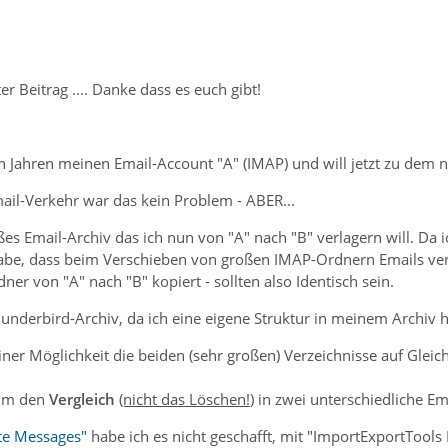
er Beitrag .... Danke dass es euch gibt!
len Jahren meinen Email-Account "A" (IMAP) und will jetzt zu dem
ail-Verkehr war das kein Problem - ABER...
ßes Email-Archiv das ich nun von "A" nach "B" verlagern will. Da 
be, dass beim Verschieben von großen IMAP-Ordnern Emails verlo
er von "A" nach "B" kopiert - sollten also Identisch sein.
hunderbird-Archiv, da ich eine eigene Struktur in meinem Archiv h
ner Möglichkeit die beiden (sehr großen) Verzeichnisse auf Gleich
 um den
Vergleich
(nicht das Löschen!
) in zwei unterschiedliche E
te Messages"
habe ich es nicht geschafft, mit "ImportExportTools 