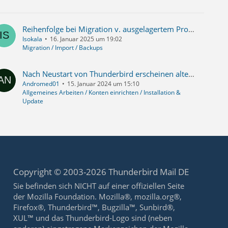
Reihenfolge bei Migration v. ausgelagertem Profilordner von Win7 (32b) TB115 zu Win11 (64b) TB128
Isokala
16. Januar 2025 um 19:02
Migration / Import / Backups
Nach Neustart von Thunderbird erscheinen alte Mails als neu/ungelesen und "Eigenschaften" und ein Support-Tab "Themen ignorieren" öffnet bei jeden Neustart
Andromed01
15. Januar 2024 um 15:10
Allgemeines Arbeiten / Konten einrichten / Installation &
Update
Copyright © 2003-2026 Thunderbird Mail DE
Sie befinden sich NICHT auf einer offiziellen Seite
der Mozilla Foundation. Mozilla®, mozilla.org®,
Firefox®, Thunderbird™, Bugzilla™, Sunbird®,
XUL™ und das Thunderbird-Logo sind (neben