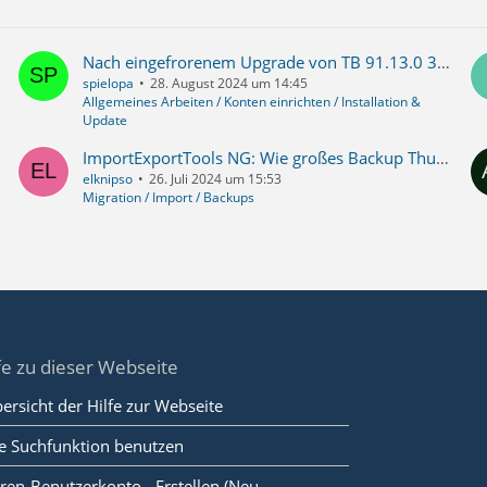
Nach eingefrorenem Upgrade von TB 91.13.0 32-bit auf TB 102.2.0 32-bit nun 3 Profile bezüglich Mails und Adressbücher zusammenführen
spielopa
28. August 2024 um 14:45
Allgemeines Arbeiten / Konten einrichten / Installation &
Update
ImportExportTools NG: Wie großes Backup Thunderbird per IMAP zurücksichern?
elknipso
26. Juli 2024 um 15:53
Migration / Import / Backups
fe zu dieser Webseite
ersicht der Hilfe zur Webseite
e Suchfunktion benutzen
ren-Benutzerkonto - Erstellen (Neu