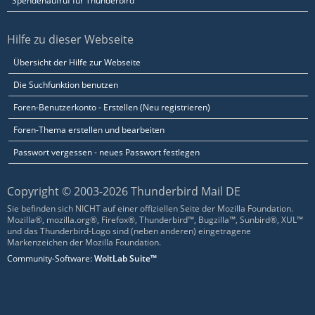
Spendenaufruf für Thunderbird
Hilfe zu dieser Webseite
Übersicht der Hilfe zur Webseite
Die Suchfunktion benutzen
Foren-Benutzerkonto - Erstellen (Neu registrieren)
Foren-Thema erstellen und bearbeiten
Passwort vergessen - neues Passwort festlegen
Copyright © 2003-2026 Thunderbird Mail DE
Sie befinden sich NICHT auf einer offiziellen Seite der Mozilla Foundation.
Mozilla®, mozilla.org®, Firefox®, Thunderbird™, Bugzilla™, Sunbird®, XUL™
und das Thunderbird-Logo sind (neben anderen) eingetragene
Markenzeichen der Mozilla Foundation.
Community-Software:
WoltLab Suite™