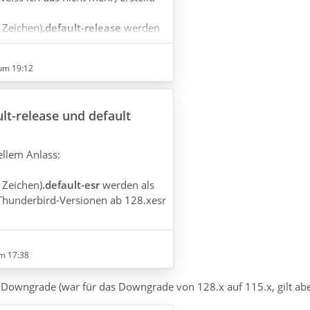
e Zeichen)
.default-release
werden
e in Thunderbird-Versionen ab 68.x
eiss ich das nicht mehr) erstellt.
um 19:12
bird seit Version 3.x verwendet
rofil über jedes Thunderbird-
ult-release und default
den neuen Rechner mitgenommen
heute noch…
llem Anlass:
e Zeichen)
.default-esr
werden als
 Thunderbird-Versionen ab 128.xesr
m 17:38
 Downgrade (war für das Downgrade von 128.x auf 115.x, gilt abe