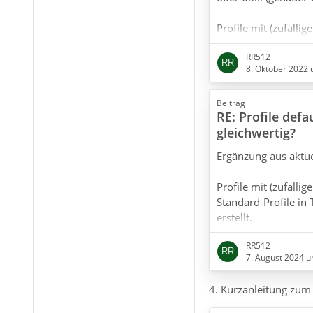
Profile mit (zufällig
als Standard-Profil
RR512
oder 78.x (genauer w
8. Oktober 2022 
Wer wie ich Thunder
Beitrag
und sein Standard-P
RE: Profile defa
Update und auf je
gleichwertig?
hat, arbeitet auch 
Ergänzung aus aktue
Profile mit (zufällig
Standard-Profile in
erstellt.
RR512
7. August 2024 u
4. Kurzanleitung zum