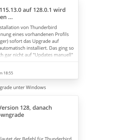
115.13.0 auf 128.0.1 wird
en ...
nstallation von Thunderbird
dnung eines vorhandenen Profils
er) sofort das Upgrade auf
utomatisch installiert. Das ging so
ch gar nicht auf "Updates manuell"
Danach wurden zwei Webseiten
it einer Danksagung für die
m 18:55
underbird und die zweite mit einem
ort "Entwickler", allerdings ohne
grade unter Windows
enfalls kam da nichts…
Version 128, danach
owngrade
lautet der Befehl für Thunderbird