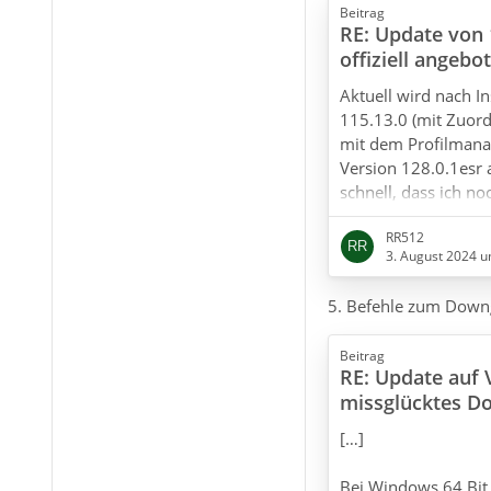
Beitrag
RE: Update von 
offiziell angebot
Aktuell wird nach I
115.13.0 (mit Zuor
mit dem Profilmanag
Version 128.0.1esr a
schnell, dass ich no
umstellen konnte. 
RR512
aufgerufen - eine m
3. August 2024 u
Installation von Th
Titel mit dem Stichw
5. Befehle zum Down
weiteren Inhalt (jed
Beitrag
RE: Update auf 
missglücktes D
[…]
Bei Windows 64 Bit 