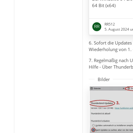
64 Bit (x64)
"C:\Program Files\M
RR512
Thunderbird\thunder
5. August 2024 u
downgrade
6. Sofort die Update
und für Thunderbird
Wiederholung von 1. -
"C:\Program Files (x
7. Regelmäßig nach U
Thunderbird\thunder
Hilfe - Über Thunderb
downgrade
Bilder
Bei Windows 32 Bit (
Befehl für Thunderbi
"C:\Program Files\M
Thunderbird\thunder
downgrade
Das setzt voraus, d