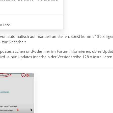
ozilla
bird.exe" -ProfileManager -allow-
m 15:55
s von automatisch auf manuell umstellen, sonst kommt 136.x irg
 32 Bit (x86)
 zur Sicherheit
86)\Mozilla
pdates suchen und/oder hier im Forum informieren, ob es Update
bird.exe" -ProfileManager -allow-
ird -> nur Updates innerhalb der Versionsreihe 128.x installieren
ja, das gibt es noch) lautet der
rd 32 Bit (x86)
ozilla
bird.exe" -ProfileManager -allow-
as Thunderbird mit…