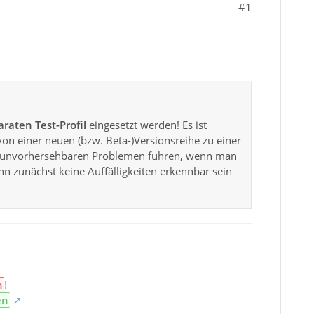
#1
raten Test-Profil
eingesetzt werden! Es ist
von einer neuen (bzw. Beta-)Versionsreihe zu einer
 zu unvorhersehbaren Problemen führen, wenn man
nn zunächst keine Auffälligkeiten erkennbar sein
n
!
en