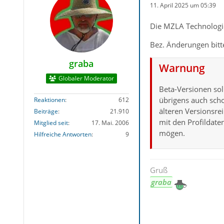
11. April 2025 um 05:39
Die MZLA Technologie
Bez. Änderungen bit
graba
Warnung
Globaler Moderator
Beta-Versionen sol
übrigens auch scho
Reaktionen
612
älteren Versionsr
Beiträge
21.910
mit den Profildate
Mitglied seit
17. Mai. 2006
mögen.
Hilfreiche Antworten
9
Gruß
graba