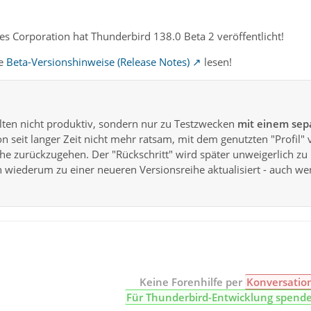
s Corporation hat Thunderbird 138.0 Beta 2 veröffentlicht!
te
Beta-Versionshinweise (Release Notes)
lesen!
lten nicht produktiv, sondern nur zu Testzwecken
mit einem sepa
n seit langer Zeit nicht mehr ratsam, mit dem genutzten "Profil" 
eihe zurückzugehen. Der "Rückschritt" wird später unweigerlich
n wiederum zu einer neueren Versionsreihe aktualisiert - auch we
Keine Forenhilfe per
Konversatio
Für Thunderbird-Entwicklung spend