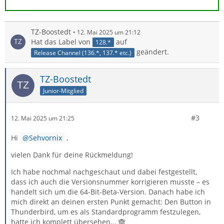
TZ-Boostedt
12. Mai 2025 um 21:12
Hat das Label von
auf
128.*
geändert.
Release Channel (136.*, 137.* etc.)
TZ-Boostedt
Junior-Mitglied
#3
12. Mai 2025 um 21:25
Hi
Sehvornix
,
vielen Dank für deine Rückmeldung!
Ich habe nochmal nachgeschaut und dabei festgestellt,
dass ich auch die Versionsnummer korrigieren musste – es
handelt sich um die 64-Bit-Beta-Version. Danach habe ich
mich direkt an deinen ersten Punkt gemacht: Den Button in
Thunderbird, um es als Standardprogramm festzulegen,
hatte ich komplett übersehen... 🙈