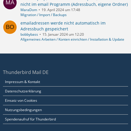
nicht im email Programm (Adressbuch, eigene Ordner)
MaraDom
19. April 2024 um 17:48
Migration / Import / Backups
emailadressen werde nicht automatisch im
Adressbuch gespeichert
bobbybass
15. Januar 2024 um 12:20
Allgemeines Arbeiten / Konten einrichten / Installation & Update
Thunderbird Mail DE
Impressum & Kontakt
Datenschutzerklärung
Einsatz von Cookies
Nutzungsbedingungen
Spendenaufruf für Thunderbird