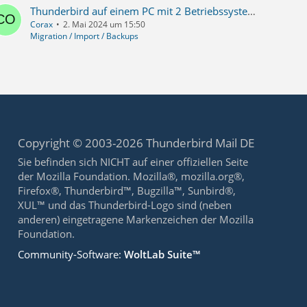
Thunderbird auf einem PC mit 2 Betriebssystemen nutzen. Windows und Linus-Mint
Corax
2. Mai 2024 um 15:50
Migration / Import / Backups
Copyright © 2003-2026 Thunderbird Mail DE
Sie befinden sich NICHT auf einer offiziellen Seite
der Mozilla Foundation. Mozilla®, mozilla.org®,
Firefox®, Thunderbird™, Bugzilla™, Sunbird®,
XUL™ und das Thunderbird-Logo sind (neben
anderen) eingetragene Markenzeichen der Mozilla
Foundation.
Community-Software:
WoltLab Suite™