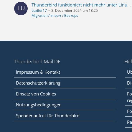
Thunderbird funktioniert nicht mehr unter Linux beim Parallelbetrieb mit Windows --- erledigt.
Luzifer17
8. Dezember 2024 um 18:25
Migration / Import / Backups
Thunderbird Mail DE
Hil
Impressum & Kontakt
Üb
Datenschutzerklärung
Di
Einsatz von Cookies
Fo
re
Nutzungsbedingungen
Fo
Spendenaufruf für Thunderbird
Pa