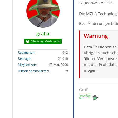
17. Juni 2025 um 19:02
Die MZLA Technologie
Bez. Änderungen bit
graba
Warnung
Globaler Moderator
Beta-Versionen sol
übrigens auch scho
Reaktionen
612
älteren Versionsr
Beiträge
21.910
mit den Profildate
Mitglied seit
17. Mai. 2006
mögen.
Hilfreiche Antworten
9
Gruß
graba