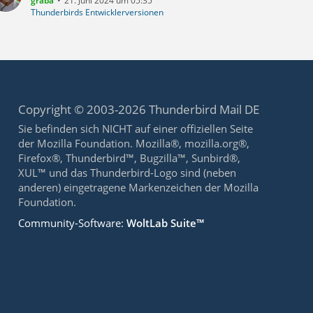
graba
21. Juni 2024 um 05:35
Thunderbirds Entwicklerversionen
Copyright © 2003-2026 Thunderbird Mail DE
Sie befinden sich NICHT auf einer offiziellen Seite
der Mozilla Foundation. Mozilla®, mozilla.org®,
Firefox®, Thunderbird™, Bugzilla™, Sunbird®,
XUL™ und das Thunderbird-Logo sind (neben
anderen) eingetragene Markenzeichen der Mozilla
Foundation.
Community-Software:
WoltLab Suite™