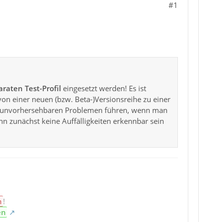
#1
raten Test-Profil
eingesetzt werden! Es ist
von einer neuen (bzw. Beta-)Versionsreihe zu einer
 zu unvorhersehbaren Problemen führen, wenn man
nn zunächst keine Auffälligkeiten erkennbar sein
n
!
en