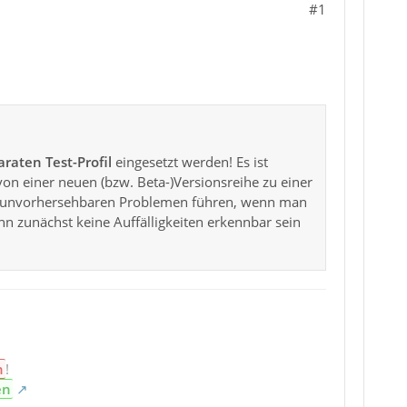
#1
raten Test-Profil
eingesetzt werden! Es ist
von einer neuen (bzw. Beta-)Versionsreihe zu einer
 zu unvorhersehbaren Problemen führen, wenn man
nn zunächst keine Auffälligkeiten erkennbar sein
n
!
en