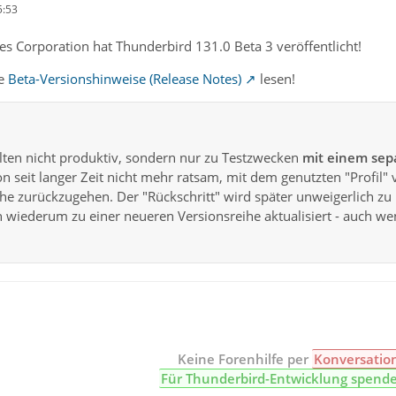
5:53
s Corporation hat Thunderbird 131.0 Beta 3 veröffentlicht!
te
Beta-Versionshinweise (Release Notes)
lesen!
lten nicht produktiv, sondern nur zu Testzwecken
mit einem sepa
n seit langer Zeit nicht mehr ratsam, mit dem genutzten "Profil" 
eihe zurückzugehen. Der "Rückschritt" wird später unweigerlich
n wiederum zu einer neueren Versionsreihe aktualisiert - auch we
Keine Forenhilfe per
Konversatio
Für Thunderbird-Entwicklung spend