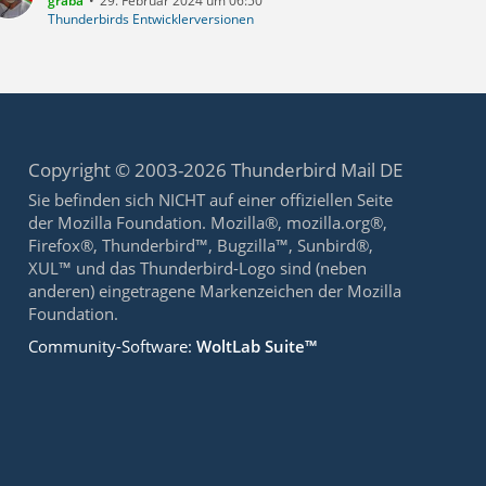
graba
29. Februar 2024 um 06:50
Thunderbirds Entwicklerversionen
Copyright © 2003-2026 Thunderbird Mail DE
Sie befinden sich NICHT auf einer offiziellen Seite
der Mozilla Foundation. Mozilla®, mozilla.org®,
Firefox®, Thunderbird™, Bugzilla™, Sunbird®,
XUL™ und das Thunderbird-Logo sind (neben
anderen) eingetragene Markenzeichen der Mozilla
Foundation.
Community-Software:
WoltLab Suite™