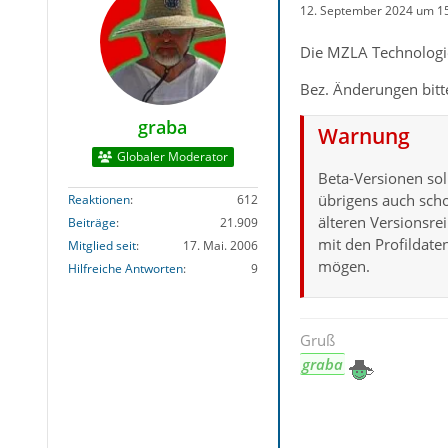
12. September 2024 um 1
Die MZLA Technologie
Bez. Änderungen bit
graba
Warnung
Globaler Moderator
Beta-Versionen sol
übrigens auch scho
Reaktionen
612
älteren Versionsr
Beiträge
21.909
mit den Profildate
Mitglied seit
17. Mai. 2006
mögen.
Hilfreiche Antworten
9
Gruß
graba