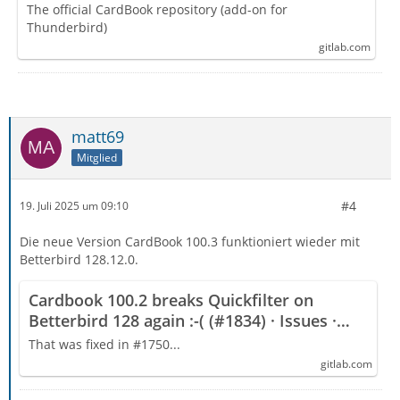
The official CardBook repository (add-on for
Thunderbird)
gitlab.com
matt69
Mitglied
#4
19. Juli 2025 um 09:10
Die neue Version CardBook 100.3 funktioniert wieder mit
Betterbird 128.12.0.
Cardbook 100.2 breaks Quickfilter on
Betterbird 128 again :-( (#1834) · Issues ·
CardBook / CardBook · GitLab
That was fixed in #1750...
gitlab.com